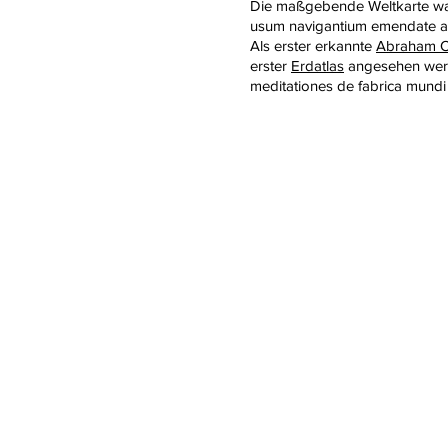
Die maßgebende Weltkarte wa
usum navigantium emendate acc
Als erster erkannte
Abraham Or
erster
Erdatlas
angesehen werde
meditationes de fabrica mundi e