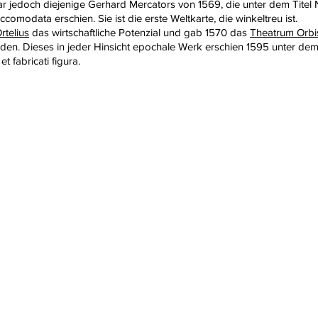
r jedoch diejenige
Gerhard Mercators
von 1569, die unter dem Titel 
omodata erschien. Sie ist die erste Weltkarte, die
winkeltreu
ist.
telius
das wirtschaftliche Potenzial und gab 1570 das
Theatrum Orbi
n. Dieses in jeder Hinsicht epochale Werk erschien 1595 unter dem
t fabricati figura.